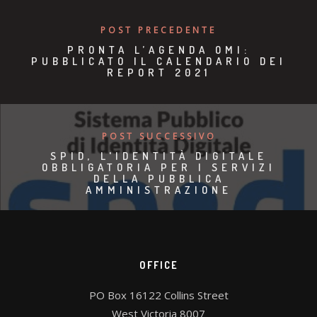
POST PRECEDENTE
PRONTA L’AGENDA OMI:
PUBBLICATO IL CALENDARIO DEI
REPORT 2021
POST SUCCESSIVO
SPID, L'IDENTITÀ DIGITALE
OBBLIGATORIA PER I SERVIZI
DELLA PUBBLICA
AMMINISTRAZIONE
OFFICE
PO Box 16122 Collins Street
West Victoria 8007