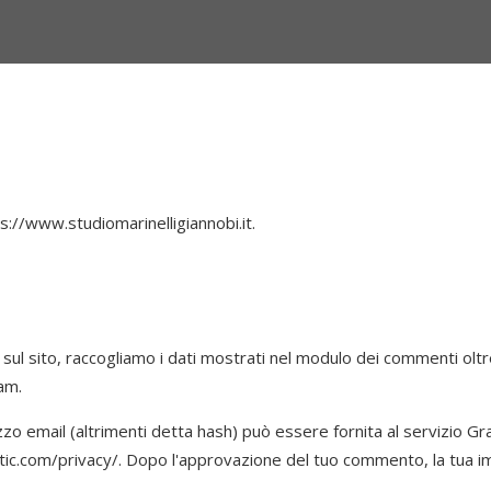
ps://www.studiomarinelligiannobi.it.
ul sito, raccogliamo i dati mostrati nel modulo dei commenti oltre a
am.
zzo email (altrimenti detta hash) può essere fornita al servizio Gr
ttic.com/privacy/. Dopo l'approvazione del tuo commento, la tua imm